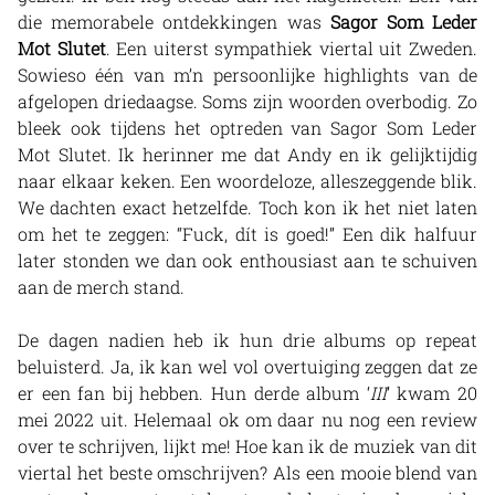
die memorabele ontdekkingen was
Sagor Som Leder
Mot Slutet
. Een uiterst sympathiek viertal uit Zweden.
Sowieso één van m’n persoonlijke highlights van de
afgelopen driedaagse. Soms zijn woorden overbodig. Zo
bleek ook tijdens het optreden van Sagor Som Leder
Mot Slutet. Ik herinner me dat Andy en ik gelijktijdig
naar elkaar keken. Een woordeloze, alleszeggende blik.
We dachten exact hetzelfde. Toch kon ik het niet laten
om het te zeggen: “Fuck, dít is goed!” Een dik halfuur
later stonden we dan ook enthousiast aan te schuiven
aan de merch stand.
De dagen nadien heb ik hun drie albums op repeat
beluisterd. Ja, ik kan wel vol overtuiging zeggen dat ze
er een fan bij hebben. Hun derde album ‘
III
’ kwam 20
mei 2022 uit. Helemaal ok om daar nu nog een review
over te schrijven, lijkt me! Hoe kan ik de muziek van dit
viertal het beste omschrijven? Als een mooie blend van