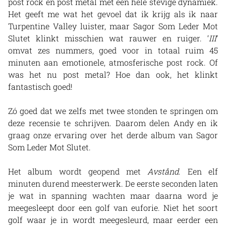
post rock en post metal met een hele stevige dynamiek.
Het geeft me wat het gevoel dat ik krijg als ik naar
Turpentine Valley luister, maar Sagor Som Leder Mot
Slutet klinkt misschien wat rauwer en ruiger. ‘
III
‘
omvat zes nummers, goed voor in totaal ruim 45
minuten aan emotionele, atmosferische post rock. Of
was het nu post metal? Hoe dan ook, het klinkt
fantastisch goed!
Zó goed dat we zelfs met twee stonden te springen om
deze recensie te schrijven. Daarom delen Andy en ik
graag onze ervaring over het derde album van Sagor
Som Leder Mot Slutet.
Het album wordt geopend met
Avstånd
. Een elf
minuten durend meesterwerk. De eerste seconden laten
je wat in spanning wachten maar daarna word je
meegesleept door een golf van euforie. Niet het soort
golf waar je in wordt meegesleurd, maar eerder een