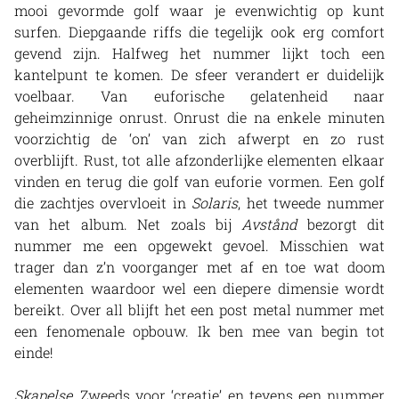
mooi gevormde golf waar je evenwichtig op kunt
surfen. Diepgaande riffs die tegelijk ook erg comfort
gevend zijn. Halfweg het nummer lijkt toch een
kantelpunt te komen. De sfeer verandert er duidelijk
voelbaar. Van euforische gelatenheid naar
geheimzinnige onrust. Onrust die na enkele minuten
voorzichtig de ‘on’ van zich afwerpt en zo rust
overblijft. Rust, tot alle afzonderlijke elementen elkaar
vinden en terug die golf van euforie vormen. Een golf
die zachtjes overvloeit in
Solaris
, het tweede nummer
van het album. Net zoals bij
Avstånd
bezorgt dit
nummer me een opgewekt gevoel. Misschien wat
trager dan z’n voorganger met af en toe wat doom
elementen waardoor wel een diepere dimensie wordt
bereikt. Over all blijft het een post metal nummer met
een fenomenale opbouw. Ik ben mee van begin tot
einde!
Skapelse
, Zweeds voor ‘creatie’ en tevens een nummer